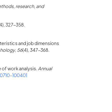
ethods, research, and
(4), 327-358.
cteristics and job dimensions
chology
,
56
(4), 347-368.
re of work analysis.
Annual
120710-100401