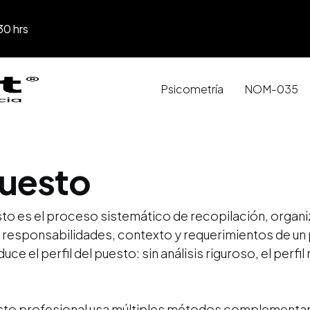
30 hrs
Psicometría
NOM-035
puesto
sto es el proceso sistemático de recopilación, organiz
 responsabilidades, contexto y requerimientos de un 
 el perfil del puesto: sin análisis riguroso, el perfil 
esto profesional usa múltiples métodos complementar