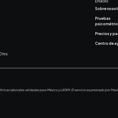
Enlaces
Sobre nosot
Pruebas
psicométri
Precios y p
Centro de 
0 hrs
icas laborales validadas para México y LATAM. El servicio es prestado por Mast