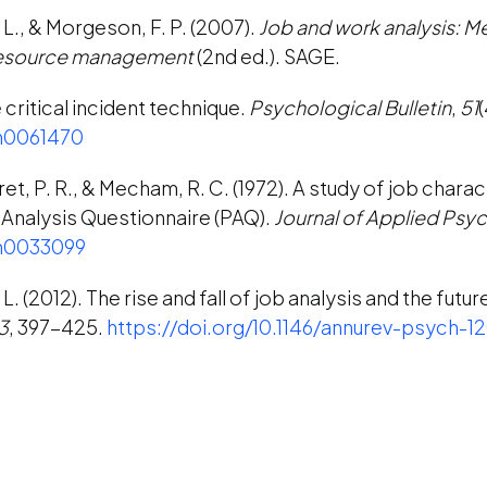
. L., & Morgeson, F. P. (2007).
Job and work analysis: M
 resource management
(2nd ed.). SAGE.
e critical incident technique.
Psychological Bulletin
,
51
/h0061470
et, P. R., & Mecham, R. C. (1972). A study of job chara
 Analysis Questionnaire (PAQ).
Journal of Applied Psy
/h0033099
. L. (2012). The rise and fall of job analysis and the futu
3
, 397-425.
https://doi.org/10.1146/annurev-psych-