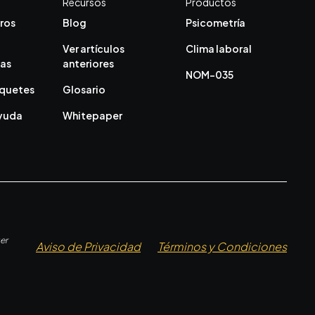
Recursos
Productos
ros
Blog
Psicometría
Ver artículos
Clima laboral
cas
anteriores
NOM-035
aquetes
Glosario
ayuda
Whitepaper
er
Aviso de Privacidad
Términos y Condiciones