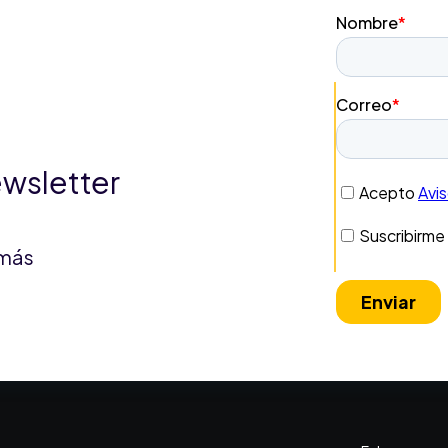
ewsletter
 más