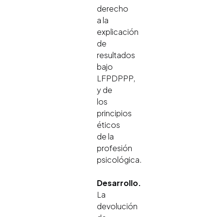
derecho
a la
explicación
de
resultados
bajo
LFPDPPP,
y de
los
principios
éticos
de la
profesión
psicológica.
Desarrollo.
La
devolución