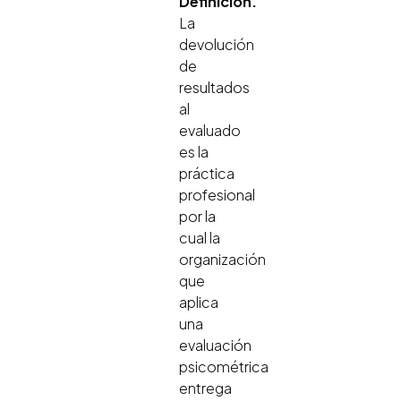
Definición.
La
devolución
de
resultados
al
evaluado
es la
práctica
profesional
por la
cual la
organización
que
aplica
una
evaluación
psicométrica
entrega