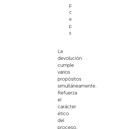
para
cualquier
evaluación
psicométrica
seria.
La
devolución
cumple
varios
propósitos
simultáneamente.
Refuerza
el
carácter
ético
del
proceso.