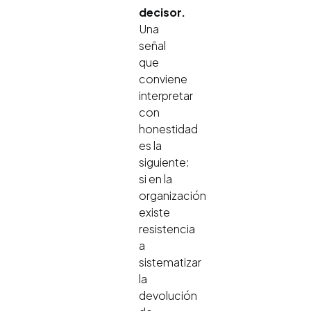
decisor.
Una
señal
que
conviene
interpretar
con
honestidad
es la
siguiente:
si en la
organización
existe
resistencia
a
sistematizar
la
devolución