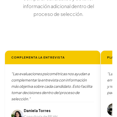
información adicional dentro del
proceso de selección.
COMPLEMENTA LA ENTREVISTA
PLAT
"Las evaluaciones psicométricas nos ayudan a
"La p
complementar la entrevista con información
enviar
más objetiva sobre cada candidato. Esto facilita
y rev
tomar decisiones dentro del proceso de
panel
selección."
Daniela Torres
Consultoría de RR.HH.