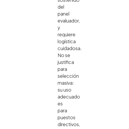
del
panel
evaluador,
y
requiere
logística
cuidadosa.
No se
justifica
para
selección
masiva:
su uso
adecuado
es
para
puestos
directivos,