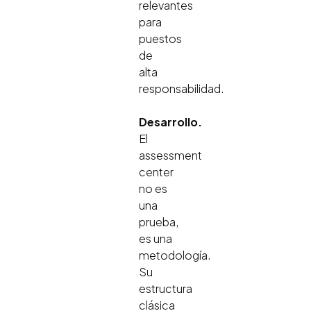
relevantes
para
puestos
de
alta
responsabilidad.
Desarrollo.
El
assessment
center
no es
una
prueba,
es una
metodología.
Su
estructura
clásica