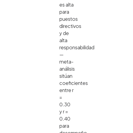
es alta
para
puestos
directivos
y de
alta
responsabilidad
—
meta-
análisis
sitúan
coeficientes
entre r
=
0.30
y r =
0.40
para
desempeño