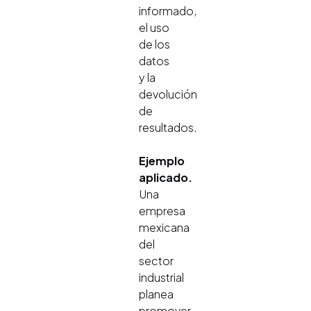
informado,
el uso
de los
datos
y la
devolución
de
resultados.
Ejemplo
aplicado.
Una
empresa
mexicana
del
sector
industrial
planea
promover