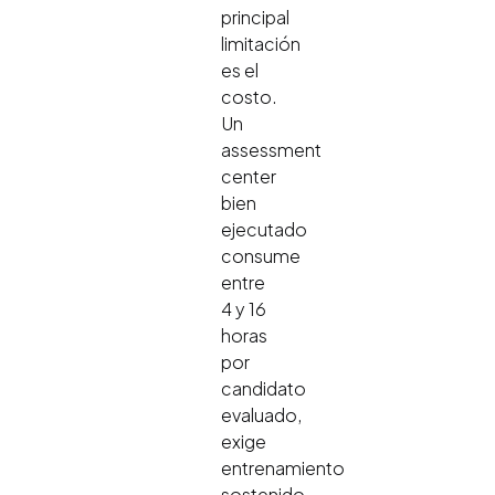
principal
limitación
es el
costo.
Un
assessment
center
bien
ejecutado
consume
entre
4 y 16
horas
por
candidato
evaluado,
exige
entrenamiento
sostenido