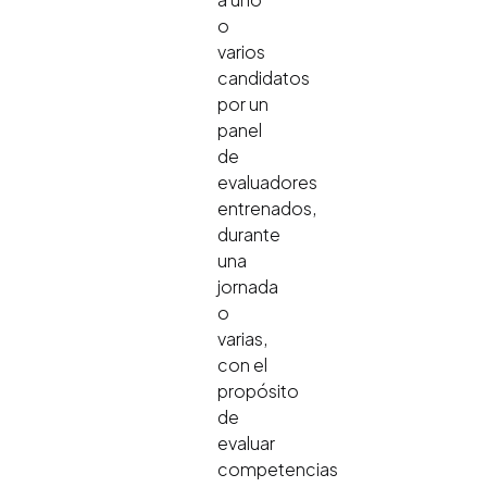
o
varios
candidatos
por un
panel
de
evaluadores
entrenados,
durante
una
jornada
o
varias,
con el
propósito
de
evaluar
competencias