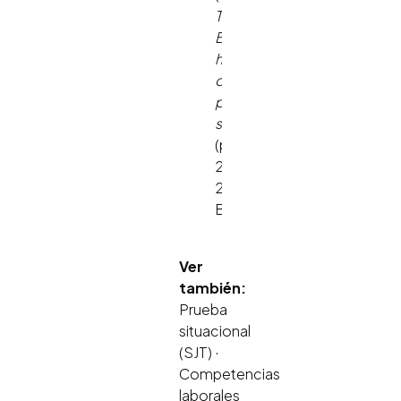
The
Blackwell
handbook
of
personnel
selection
(pp.
243-
264).
Blackwell.
Ver
también:
Prueba
situacional
(SJT) ·
Competencias
laborales