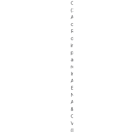
C.
(2005).
Assessment
centers:
Recent
developments
in
practice
and
research.
In
A.
Evers,
N.
Anderson,
&
O.
Voskuijl
(Eds.),