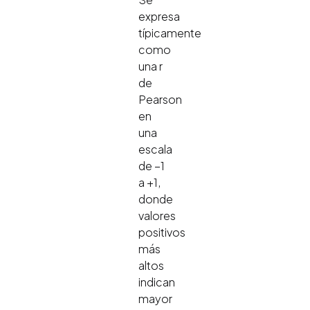
expresa
típicamente
como
una r
de
Pearson
en
una
escala
de −1
a +1,
donde
valores
positivos
más
altos
indican
mayor