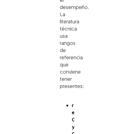
desempeño.
La
literatura
técnica
usa
rangos
de
referencia
que
conviene
tener
presentes:
r
entre
0.10
y
0.20