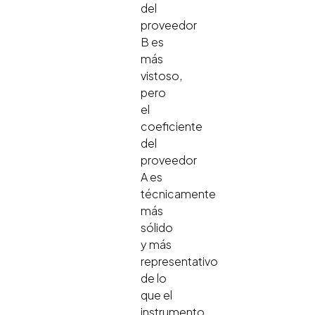
del
proveedor
B es
más
vistoso,
pero
el
coeficiente
del
proveedor
A es
técnicamente
más
sólido
y más
representativo
de lo
que el
instrumento