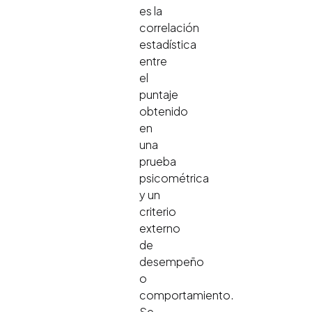
es la
correlación
estadística
entre
el
puntaje
obtenido
en
una
prueba
psicométrica
y un
criterio
externo
de
desempeño
o
comportamiento.
Se