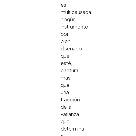
es
multicausada:
ningún
instrumento,
por
bien
diseñado
que
esté,
captura
más
que
una
fracción
de la
varianza
que
determina
el