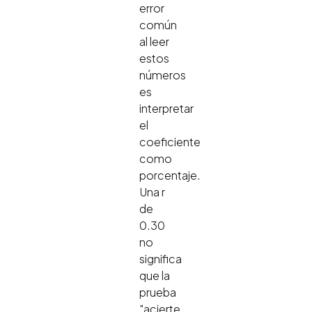
error
común
al leer
estos
números
es
interpretar
el
coeficiente
como
porcentaje.
Una r
de
0.30
no
significa
que la
prueba
"acierte