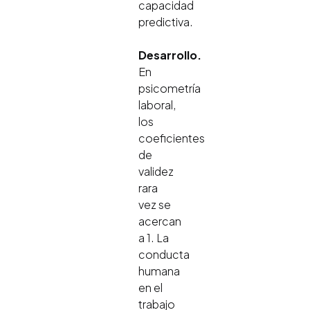
capacidad
predictiva.
Desarrollo.
En
psicometría
laboral,
los
coeficientes
de
validez
rara
vez se
acercan
a 1. La
conducta
humana
en el
trabajo