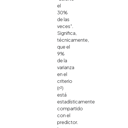
el
30%
de las
veces".
Significa,
técnicamente,
que el
9%
de la
varianza
en el
criterio
(r²)
está
estadísticamente
compartido
con el
predictor.