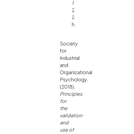
107
(11),
2040-
2068.
https://doi.org/10.1037/a
Society
for
Industrial
and
Organizational
Psychology.
(2018).
Principles
for
the
validation
and
use of