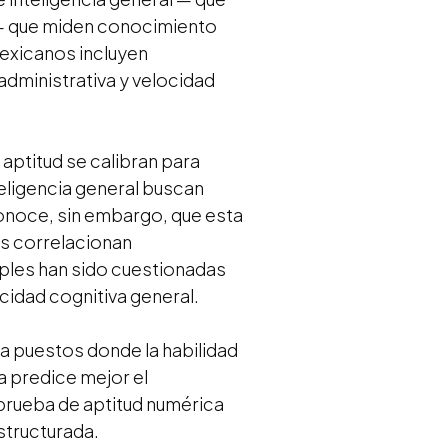
 — que miden conocimiento
mexicanos incluyen
administrativa y velocidad
 aptitud se calibran para
eligencia general buscan
conoce, sin embargo, que esta
as correlacionan
tiples han sido cuestionadas
cidad cognitiva general.
ra puestos donde la habilidad
 predice mejor el
prueba de aptitud numérica
structurada.