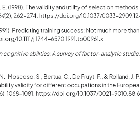
J. E. (1998). The validity and utility of selection metho
24
(2), 262-274. https://doi.org/10.1037/0033-2909.1
. (1991). Predicting training success: Not much more than
oi.org/10.1111/j.1744-6570.1991.tb00961.x
cognitive abilities: A survey of factor-analytic studie
N., Moscoso, S., Bertua, C., De Fruyt, F., & Rolland, J. 
bility validity for different occupations in the Europ
(6), 1068-1081. https://doi.org/10.1037/0021-9010.88.