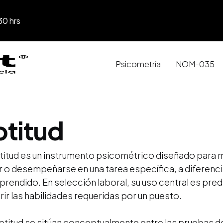
30 hrs
Psicometría
NOM-035
ptitud
itud es un instrumento psicométrico diseñado para m
 o desempeñarse en una tarea específica, a diferenci
prendido. En selección laboral, su uso central es prede
ir las habilidades requeridas por un puesto.
titud se sitúan conceptualmente entre las pruebas de