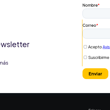
ewsletter
 más