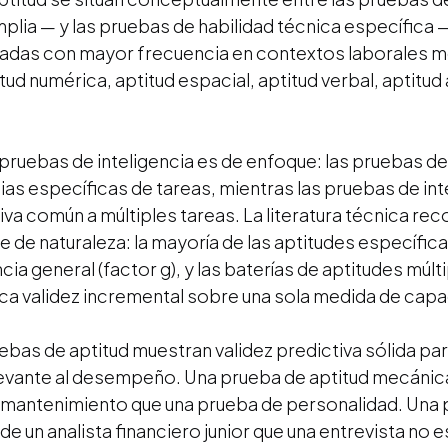
plia — y las pruebas de habilidad técnica específica
luadas con mayor frecuencia en contextos laborales 
d numérica, aptitud espacial, aptitud verbal, aptitud 
 pruebas de inteligencia es de enfoque: las pruebas de
as específicas de tareas, mientras las pruebas de int
va común a múltiples tareas. La literatura técnica re
e de naturaleza: la mayoría de las aptitudes específic
ia general (factor g), y las baterías de aptitudes múl
ca validez incremental sobre una sola medida de capa
uebas de aptitud muestran validez predictiva sólida pa
evante al desempeño. Una prueba de aptitud mecánica
mantenimiento que una prueba de personalidad. Una 
 un analista financiero junior que una entrevista no e