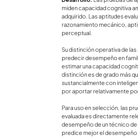
miden capacidad cognitiva am
adquirido. Las aptitudes eva
razonamiento mecánico, aptitu
perceptual.
Su distinción operativa de las
predecir desempeño en famili
estimar una capacidad cogniti
distinción es de grado más qu
sustancialmente con inteligenc
por aportar relativamente po
Para uso en selección, las pr
evaluada es directamente rel
desempeño de un técnico de 
predice mejor el desempeño de