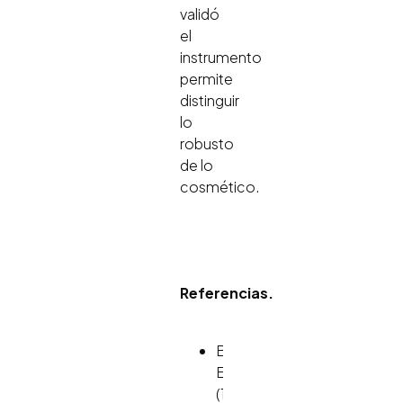
validó
el
instrumento
permite
distinguir
lo
robusto
de lo
cosmético.
Referencias.
Brunswik,
E.
(1956).