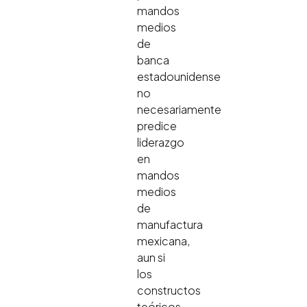
mandos
medios
de
banca
estadounidense
no
necesariamente
predice
liderazgo
en
mandos
medios
de
manufactura
mexicana,
aun si
los
constructos
teóricos