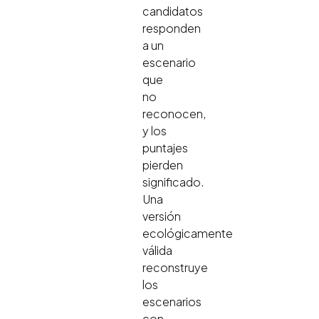
candidatos
responden
a un
escenario
que
no
reconocen,
y los
puntajes
pierden
significado.
Una
versión
ecológicamente
válida
reconstruye
los
escenarios
con