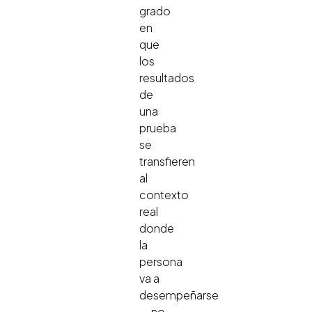
grado
en
que
los
resultados
de
una
prueba
se
transfieren
al
contexto
real
donde
la
persona
va a
desempeñarse
— no