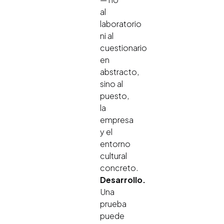
al
laboratorio
ni al
cuestionario
en
abstracto,
sino al
puesto,
la
empresa
y el
entorno
cultural
concreto.
Desarrollo.
Una
prueba
puede