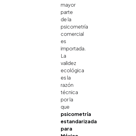
mayor
parte
de la
psicometría
comercial
es
importada.
La
validez
ecológica
es la
razón
técnica
por la
que
psicometría
estandarizada
para
México