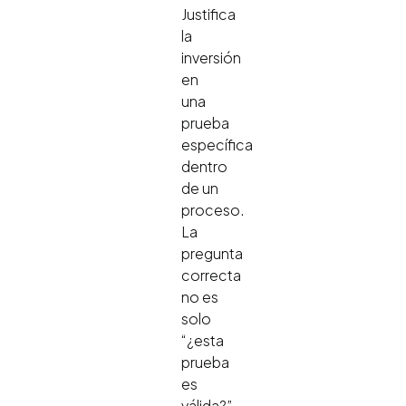
Justifica
la
inversión
en
una
prueba
específica
dentro
de un
proceso.
La
pregunta
correcta
no es
solo
“¿esta
prueba
es
válida?”