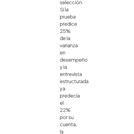
selección.
Si la
prueba
predice
25%
de la
varianza
en
desempeño
y la
entrevista
estructurada
ya
predecía
el
22%
por su
cuenta,
la