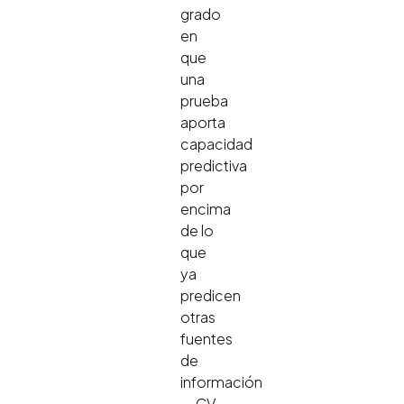
grado
en
que
una
prueba
aporta
capacidad
predictiva
por
encima
de lo
que
ya
predicen
otras
fuentes
de
información
— CV,