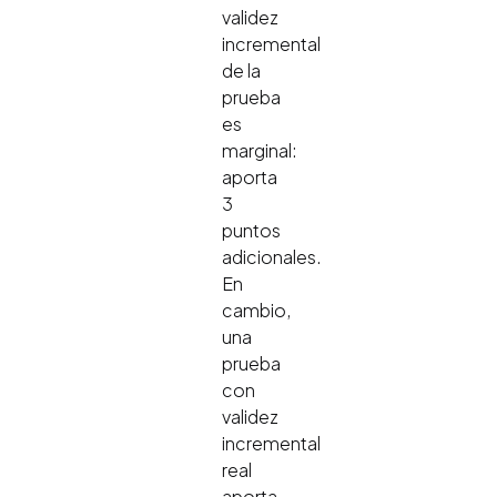
validez
incremental
de la
prueba
es
marginal:
aporta
3
puntos
adicionales.
En
cambio,
una
prueba
con
validez
incremental
real
aporta