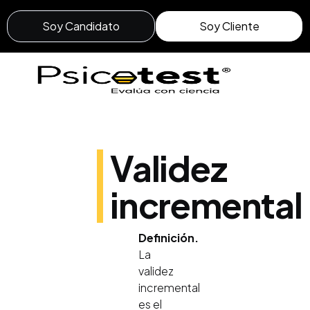
Soy Candidato
Soy Cliente
Validez
incremental
Definición.
La
validez
incremental
es el