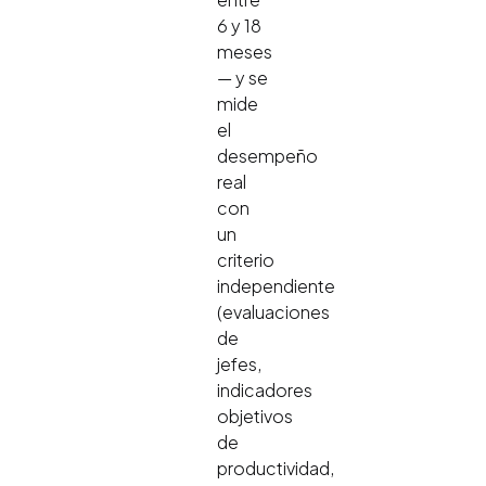
6 y 18
meses
— y se
mide
el
desempeño
real
con
un
criterio
independiente
(evaluaciones
de
jefes,
indicadores
objetivos
de
productividad,