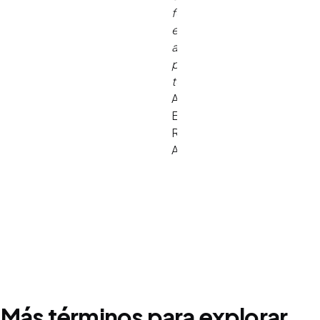
for
educational
and
psychological
testing
.
American
Educational
Research
Association.
Más términos para explorar