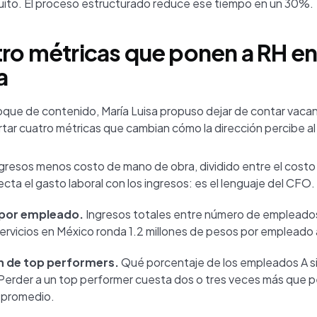
uito. El proceso estructurado reduce ese tiempo en un 30%.
tro métricas que ponen a RH en
a
bloque de contenido, María Luisa propuso dejar de contar vaca
tar cuatro métricas que cambian cómo la dirección percibe al
gresos menos costo de mano de obra, dividido entre el cost
cta el gasto laboral con los ingresos: es el lenguaje del CFO.
 por empleado.
Ingresos totales entre número de empleados
servicios en México ronda 1.2 millones de pesos por empleado 
n de top performers.
Qué porcentaje de los empleados A si
erder a un top performer cuesta dos o tres veces más que p
promedio.