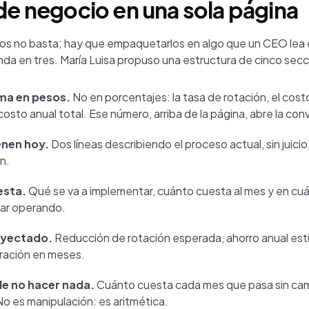
 de negocio en una sola página
os no basta; hay que empaquetarlos en algo que un CEO lea 
nda en tres. María Luisa propuso una estructura de cinco secc
ma en pesos.
No en porcentajes: la tasa de rotación, el cos
 costo anual total. Ese número, arriba de la página, abre la con
enen hoy.
Dos líneas describiendo el proceso actual, sin juicio
n.
esta.
Qué se va a implementar, cuánto cuesta al mes y en c
ar operando.
oyectado.
Reducción de rotación esperada, ahorro anual es
ración en meses.
de no hacer nada.
Cuánto cuesta cada mes que pasa sin cam
o es manipulación: es aritmética.