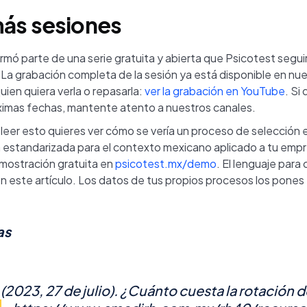
ás sesiones
rmó parte de una serie gratuita y abierta que Psicotest segui
. La grabación completa de la sesión ya está disponible en nu
ien quiera verla o repasarla:
ver la grabación en YouTube
. Si 
óximas fechas, mantente atento a nuestros canales.
 leer esto quieres ver cómo se vería un proceso de selección
 estandarizada para el contexto mexicano aplicado a tu emp
mostración gratuita en
psicotest.mx/demo
. El lenguaje para
n este artículo. Los datos de tus propios procesos los pones 
as
2023, 27 de julio).
¿Cuánto cuesta la rotación d