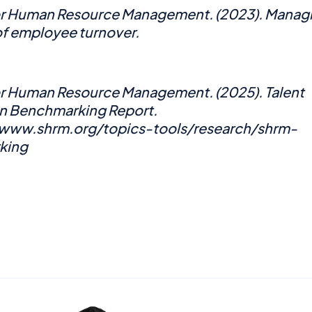
or Human Resource Management. (2023).
Managi
of employee turnover
.
or Human Resource Management. (2025).
Talent
on Benchmarking Report
.
/www.shrm.org/topics-tools/research/shrm-
king