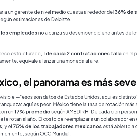
 a un gerente de nivel medio cuesta alrededor del
36% de s
 según estimaciones de Deloitte.
 los empleados
no alcanza su desempeño pleno antes de lo
oceso estructurado,
1 de cada 2 contrataciones falla
en el 
amente, equivale a lanzar una moneda al aire.
xico, el panorama es más seve
evisible —"esos son datos de Estados Unidos, aquí es distinto
ranqueza: aquí es peor. México tiene la tasa de rotación más 
con un
17% promedio
según AMEDIRH. De cada cien person
ete rotan al año. El costo de reemplazar a un colaborador en e
s
, y el
75% de los trabajadores mexicanos
está abierto a 
 momento, según OCC Mundial.