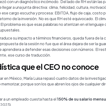
ezó con un diagnóstico incómodo. Del lado de RH están las pa
 llegar a una junta directiva: clima, felicidad, cultura, motivaci
 ese cargo escucha y procesa: EBITDA, flujo de caja, costo 
etorno de la inversión. No es que RH esté equivocado. El clima
. El problema es que esas palabras no aterrizan en el lenguaj
supuestales.
aduce su impacto a términos financieros, queda fuera de la 
propuesta de la sesión no fue que el área dejara de ser la gua
ue aprendiera a defender esas decisiones con números. El res
nte, ese curso de traducción.
dística que el CEO no conoce
ar en México, María Luisa repasó cuatro datos de la investiga
io memorizar, porque son los que abren los ojos de cualquier di
r a un empleado cuesta hasta el
150% de su salario mensu
2023).