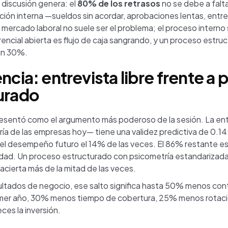
 discusión genera: el
80% de los retrasos
no se debe a falt
ación interna —sueldos sin acordar, aprobaciones lentas, entr
 mercado laboral no suele ser el problema; el proceso interno 
encial abierta es flujo de caja sangrando, y un proceso estr
un 30%.
ncia: entrevista libre frente a
urado
presentó como el argumento más poderoso de la sesión. La entr
ría de las empresas hoy— tiene una validez predictiva de 0.14
l desempeño futuro el 14% de las veces. El 86% restante es r
idad. Un proceso estructurado con psicometría estandarizada
 acierta más de la mitad de las veces.
ultados de negocio, ese salto significa hasta 50% menos con
primer año, 30% menos tiempo de cobertura, 25% menos rotaci
ces la inversión.