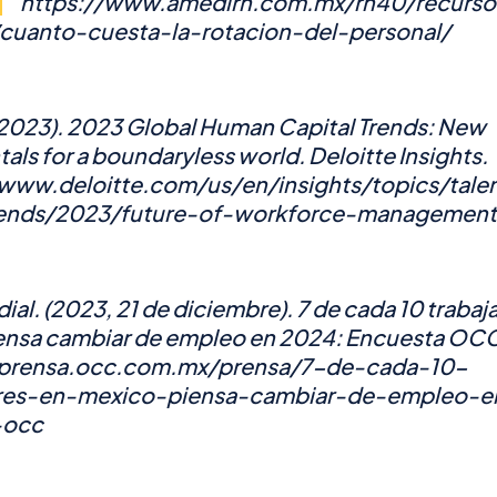
https://www.amedirh.com.mx/rh40/recurso
uanto-cuesta-la-rotacion-del-personal/
(2023).
2023 Global Human Capital Trends: New
als for a boundaryless world
. Deloitte Insights.
/www.deloitte.com/us/en/insights/topics/tal
rends/2023/future-of-workforce-management
al. (2023, 21 de diciembre).
7 de cada 10 trabaj
ensa cambiar de empleo en 2024: Encuesta OC
/prensa.occ.com.mx/prensa/7-de-cada-10-
ores-en-mexico-piensa-cambiar-de-empleo-
-occ