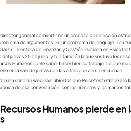
director general de invertir en un proceso de selección estru
 problema de argumentos. Es un problema de lenguaje. Esa fue 
 Garza, Directora de Finanzas y Gestión Humana en Psicotest, 
 del jueves 25 de junio, y fue también la que sostuvo los ses
ursos Humanos suele saber hacer bien su trabajo. Lo que mu
lo en la sala de juntas con las cifras que ahí se escuchan.
de una serie de webinars abiertos que Psicotest ofrece a lo l
 crónica de esa conversación, con los números y los marcos ta
 Recursos Humanos pierde en l
as