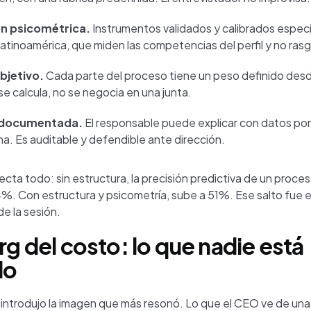
ón psicométrica.
Instrumentos validados y calibrados espec
atinoamérica, que miden las competencias del perfil y no ras
bjetivo.
Cada parte del proceso tiene un peso definido desde 
se calcula, no se negocia en una junta.
 documentada.
El responsable puede explicar con datos por
a. Es auditable y defendible ante dirección.
cta todo: sin estructura, la precisión predictiva de un proce
%. Con estructura y psicometría, sube a 51%. Ese salto fue el
e la sesión.
rg del costo: lo que nadie está
do
a introdujo la imagen que más resonó. Lo que el CEO ve de una