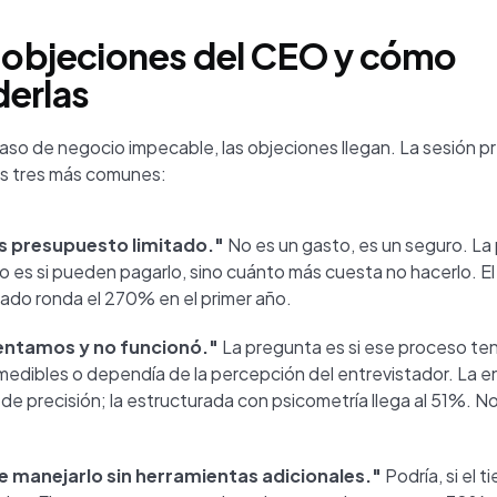
s objeciones del CEO y cómo
erlas
aso de negocio impecable, las objeciones llegan. La sesión pr
las tres más comunes:
 presupuesto limitado."
No es un gasto, es un seguro. La
o es si pueden pagarlo, sino cuánto más cuesta no hacerlo. E
do ronda el 270% en el primer año.
tentamos y no funcionó."
La pregunta es si ese proceso tení
medibles o dependía de la percepción del entrevistador. La ent
de precisión; la estructurada con psicometría llega al 51%. N
 manejarlo sin herramientas adicionales."
Podría, si el 