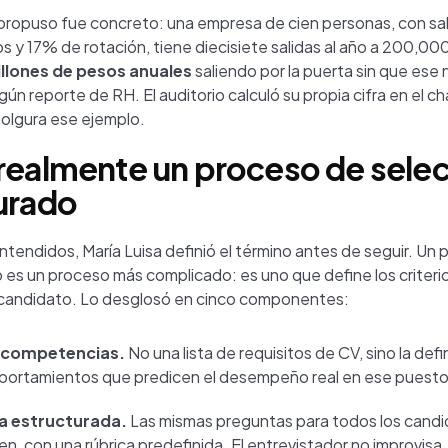
e propuso fue concreto: una empresa de cien personas, con sa
 y 17% de rotación, tiene diecisiete salidas al año a 200,0
illones de pesos anuales
saliendo por la puerta sin que ese
ún reporte de RH. El auditorio calculó su propia cifra en el cha
olgura ese ejemplo.
realmente un proceso de sele
urado
ntendidos, María Luisa definió el término antes de seguir. Un
 es un proceso más complicado: es uno que define los criteri
r candidato. Lo desglosó en cinco componentes:
r competencias.
No una lista de requisitos de CV, sino la defi
portamientos que predicen el desempeño real en ese puesto
a estructurada.
Las mismas preguntas para todos los candid
n, con una rúbrica predefinida. El entrevistador no improvisa.