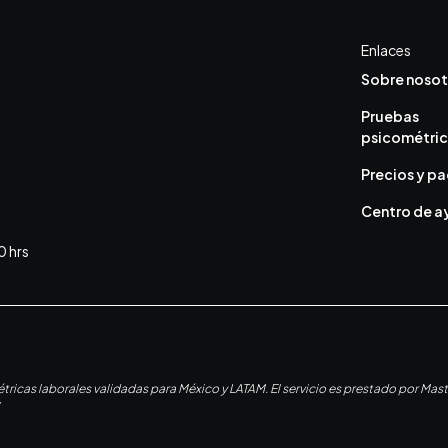
Enlaces
Sobre nosot
Pruebas
psicométri
Precios y p
Centro de 
0 hrs
icas laborales validadas para México y LATAM. El servicio es prestado por Mast