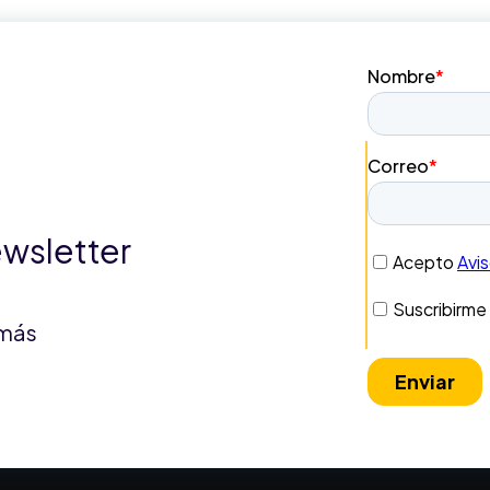
ewsletter
 más