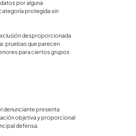
idatos por alguna
 categoría protegida sin
exclusión desproporcionada
ca: pruebas que parecen
enores para ciertos grupos
el denunciante presenta
cación objetiva y proporcional
incipal defensa.