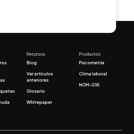
Recursos
Productos
ros
Blog
Psicometría
Ver artículos
Clima laboral
cas
anteriores
NOM-035
aquetes
Glosario
ayuda
Whitepaper