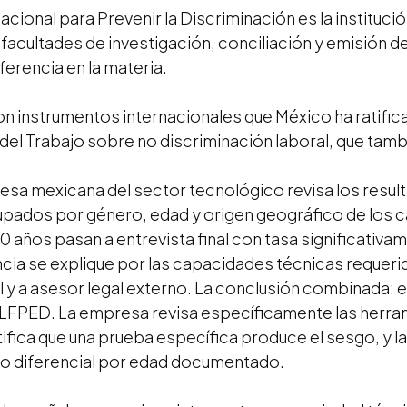
cional para Prevenir la Discriminación es la instituci
 facultades de investigación, conciliación y emisión d
rencia en la materia.
 instrumentos internacionales que México ha ratific
 del Trabajo sobre no discriminación laboral, que tam
sa mexicana del sector tecnológico revisa los resul
upados por género, edad y origen geográfico de los can
 años pasan a entrevista final con tasa significativ
encia se explique por las capacidades técnicas requer
al y a asesor legal externo. La conclusión combinada: e
o LFPED. La empresa revisa específicamente las herr
fica que una prueba específica produce el sesgo, y la
to diferencial por edad documentado.