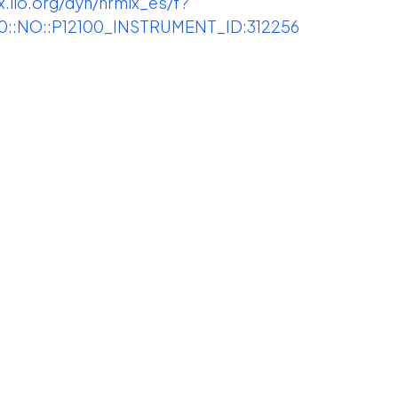
x.ilo.org/dyn/nrmlx_es/f?
::NO::P12100_INSTRUMENT_ID:312256
Uso responsable de la
do
psicometría