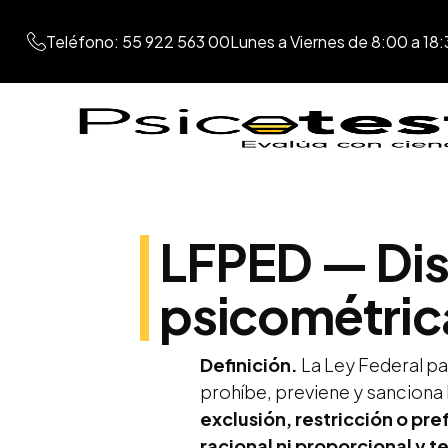
Teléfono: 55 922 563 00
Lunes a Viernes de 8:00 a 18:
LFPED — Dis
psicométric
Definición.
La Ley Federal pa
prohíbe, previene y sanciona 
exclusión, restricción o pre
racional ni proporcional y t