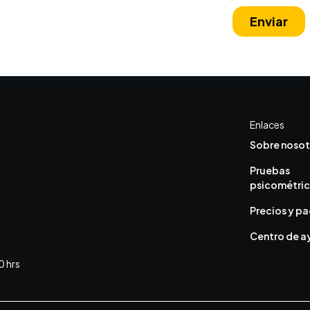
Enlaces
Sobre nosot
Pruebas
psicométri
Precios y p
Centro de 
0 hrs