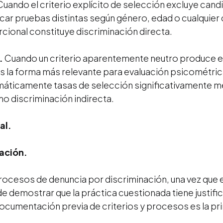
uando el criterio explícito de selección excluye cand
icar pruebas distintas según género, edad o cualquier
rcional constituye discriminación directa.
.
Cuando un criterio aparentemente neutro produce 
es la forma más relevante para evaluación psicométri
máticamente tasas de selección significativamente m
 discriminación indirecta.
al.
iación.
rocesos de denuncia por discriminación, una vez que 
 de demostrar que la práctica cuestionada tiene justifi
documentación previa de criterios y procesos es la pr