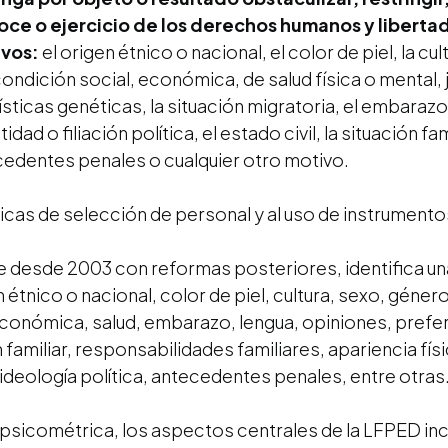
oce o ejercicio de los derechos humanos y liberta
ivos:
el origen étnico o nacional, el color de piel, la cult
dición social, económica, de salud física o mental, jurí
ísticas genéticas, la situación migratoria, el embarazo
dad o filiación política, el estado civil, la situación 
tecedentes penales o cualquier otro motivo.
ticas de selección de personal y al uso de instrument
 desde 2003 con reformas posteriores, identifica una l
 étnico o nacional, color de piel, cultura, sexo, géner
económica, salud, embarazo, lengua, opiniones, prefer
n familiar, responsabilidades familiares, apariencia fís
, ideología política, antecedentes penales, entre otras
psicométrica, los aspectos centrales de la LFPED inc