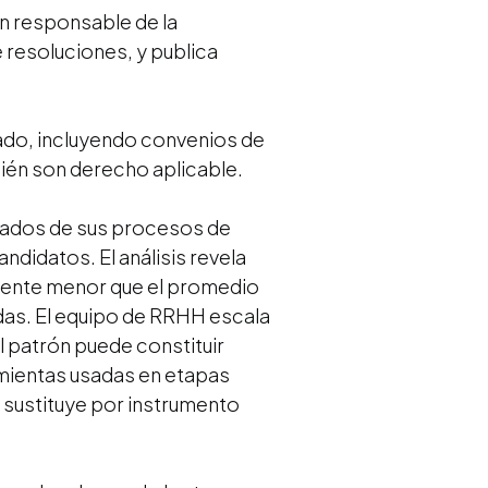
ón responsable de la
e resoluciones, y publica
ado, incluyendo convenios de
bién son derecho aplicable.
tados de sus procesos de
didatos. El análisis revela
amente menor que el promedio
idas. El equipo de RRHH escala
l patrón puede constituir
amientas usadas en etapas
 sustituye por instrumento