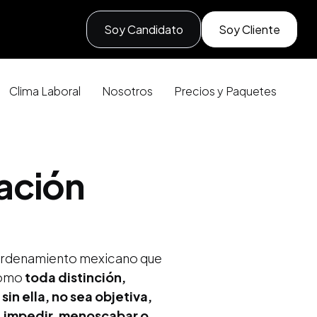
Soy Candidato
Soy Cliente
Clima Laboral
Nosotros
Precios y Paquetes
ación
l ordenamiento mexicano que
 como
toda distinción,
 sin ella, no sea objetiva,
r, impedir, menoscabar o