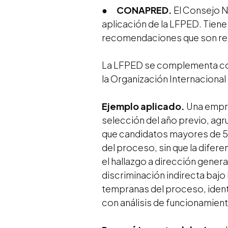
●
CONAPRED.
El Consejo Na
aplicación de la LFPED. Tiene
recomendaciones que son refe
La LFPED se complementa con
la Organización Internacional
Ejemplo aplicado.
Una empre
selección del año previo, agr
que candidatos mayores de 50
del proceso, sin que la difer
el hallazgo a dirección gener
discriminación indirecta baj
tempranas del proceso, identi
con análisis de funcionamien