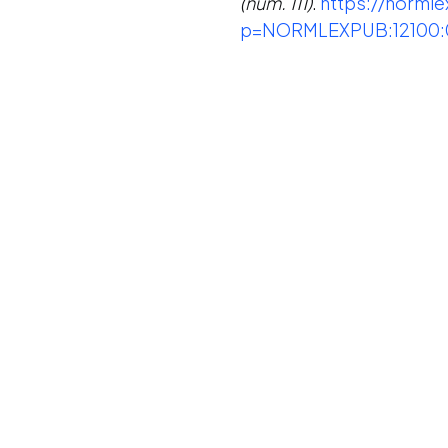
(núm. 111)
.
https://normle
p=NORMLEXPUB:12100:0
Devolución de
resultados al evalua