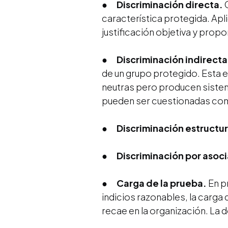
●
Discriminación directa.
C
característica protegida. Apl
justificación objetiva y propo
●
Discriminación indirecta
de un grupo protegido. Esta 
neutras pero producen siste
pueden ser cuestionadas como
●
Discriminación estructur
●
Discriminación por asoc
●
Carga de la prueba.
En p
indicios razonables, la carga
recae en la organización. La 