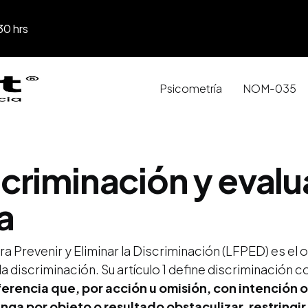
30 hrs
Psicometría
NOM-035
criminación y evalu
a
ra Prevenir y Eliminar la Discriminación (LFPED) es e
la discriminación. Su artículo 1 define discriminación
ferencia que, por acción u omisión, con intención o
enga por objeto o resultado obstaculizar, restringi