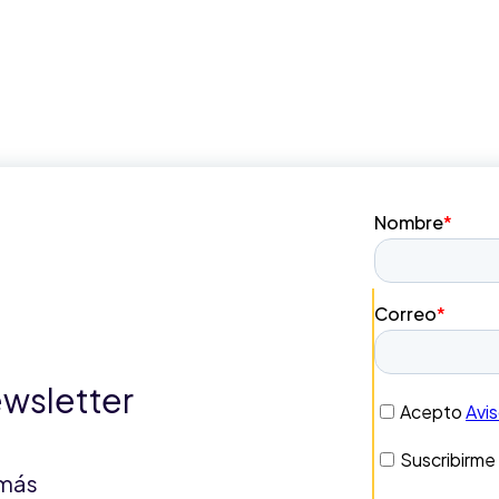
ewsletter
 más