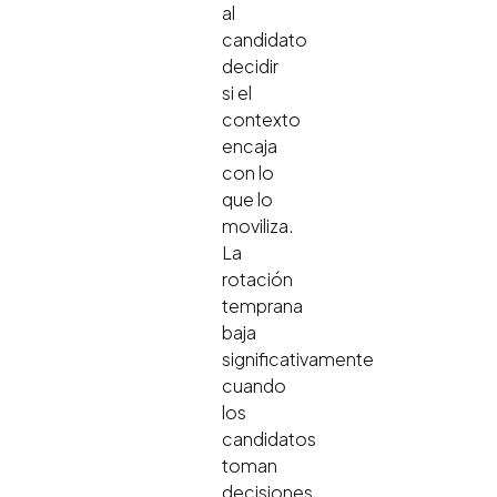
al
candidato
decidir
si el
contexto
encaja
con lo
que lo
moviliza.
La
rotación
temprana
baja
significativamente
cuando
los
candidatos
toman
decisiones