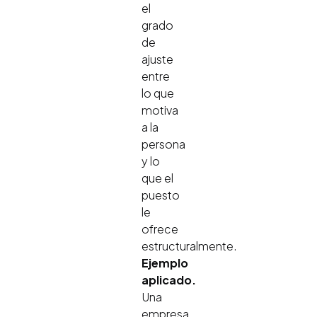
el
grado
de
ajuste
entre
lo que
motiva
a la
persona
y lo
que el
puesto
le
ofrece
estructuralmente.
Ejemplo
aplicado.
Una
empresa