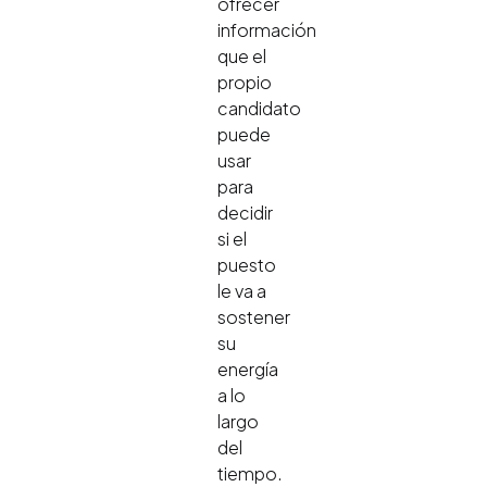
ofrecer
información
que el
propio
candidato
puede
usar
para
decidir
si el
puesto
le va a
sostener
su
energía
a lo
largo
del
tiempo.