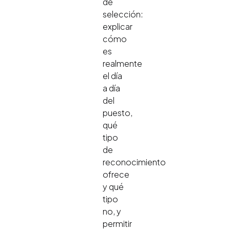
de
selección:
explicar
cómo
es
realmente
el día
a día
del
puesto,
qué
tipo
de
reconocimiento
ofrece
y qué
tipo
no, y
permitir