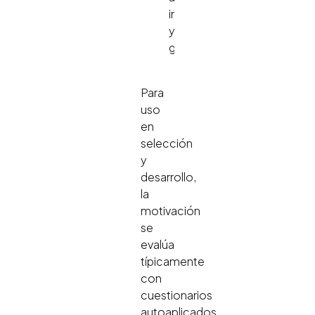
influir
y
guiar).
Para
uso
en
selección
y
desarrollo,
la
motivación
se
evalúa
típicamente
con
cuestionarios
autoaplicados