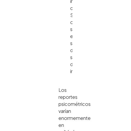
interpretación
cambia.
Su
omisión
sistemática
es
señal
de
sobrelectura
del
instrumento.
Los
reportes
psicométricos
varían
enormemente
en