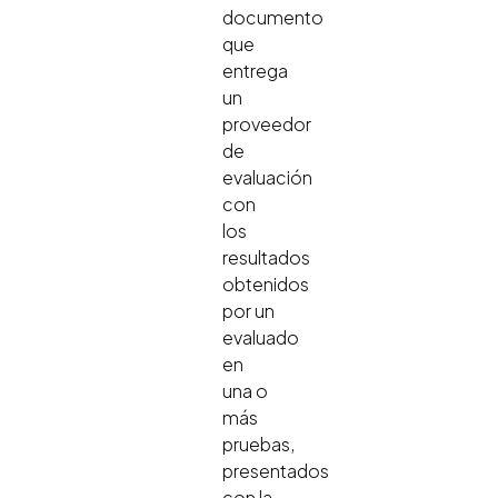
documento
que
entrega
un
proveedor
de
evaluación
con
los
resultados
obtenidos
por un
evaluado
en
una o
más
pruebas,
presentados
con la