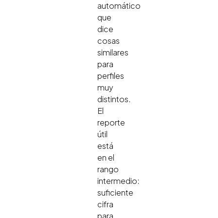
automático
que
dice
cosas
similares
para
perfiles
muy
distintos.
El
reporte
útil
está
en el
rango
intermedio:
suficiente
cifra
para