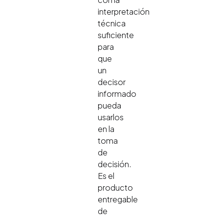
interpretación
técnica
suficiente
para
que
un
decisor
informado
pueda
usarlos
en la
toma
de
decisión.
Es el
producto
entregable
de