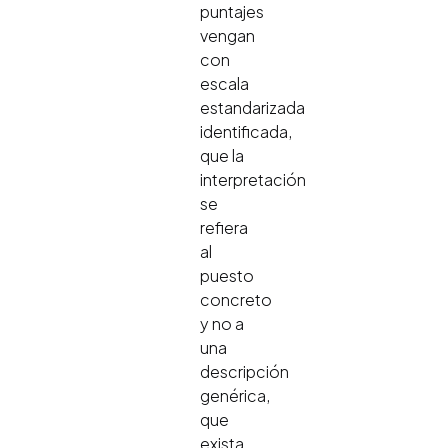
puntajes
vengan
con
escala
estandarizada
identificada,
que la
interpretación
se
refiera
al
puesto
concreto
y no a
una
descripción
genérica,
que
exista