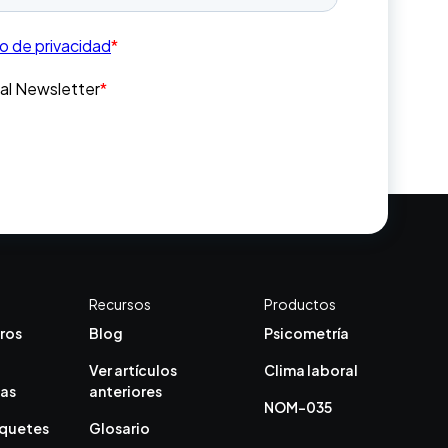
Recursos
Productos
ros
Blog
Psicometría
Ver artículos
Clima laboral
cas
anteriores
NOM-035
aquetes
Glosario