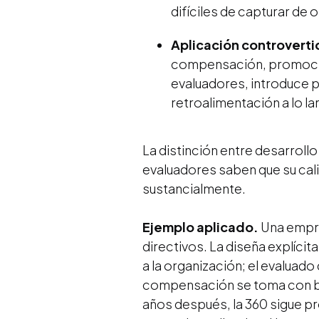
difíciles de capturar de 
Aplicación controverti
compensación, promoción
evaluadores, introduce pol
retroalimentación a lo la
La distinción entre desarrollo
evaluadores saben que su cali
sustancialmente.
Ejemplo aplicado.
Una empre
directivos. La diseña explíci
a la organización; el evaluad
compensación se toma con ba
años después, la 360 sigue pr