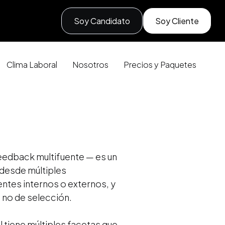
Soy Candidato
Soy Cliente
Clima Laboral
Nosotros
Precios y Paquetes
eedback multifuente — es un
desde múltiples
entes internos o externos, y
 no de selección.
 tiene múltiples facetas que