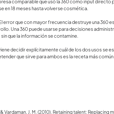
resa comparable que usó la 360 como input directo par
se en 18 meses hasta volverse cosmética.
El error que con mayor frecuencia destruye una 360 e
ollo. Una 360 puede usarse para decisiones administ
in que la información se contamine.
ene decidir explícitamente cuál de los dos usos se est
tender que sirve para ambos es la receta más común
C., & Vardaman, J. M. (2010). Retaining talent: Replacin