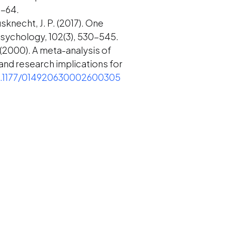
8-64.
usknecht, J. P. (2017). One
Psychology, 102(3), 530-545.
. (2000). A meta-analysis of
nd research implications for
10.1177/014920630002600305