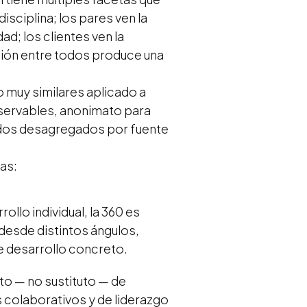
isciplina; los pares ven la
ad; los clientes ven la
ación entre todos produce una
o muy similares aplicado a
servables, anonimato para
tados desagregados por fuente
as:
llo individual, la 360 es
desde distintos ángulos,
de desarrollo concreto.
 — no sustituto — de
 colaborativos y de liderazgo