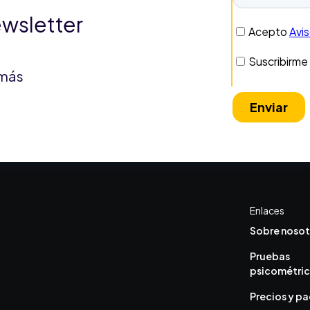
ewsletter
 más
Enlaces
Sobre nosot
Pruebas
psicométri
Precios y p