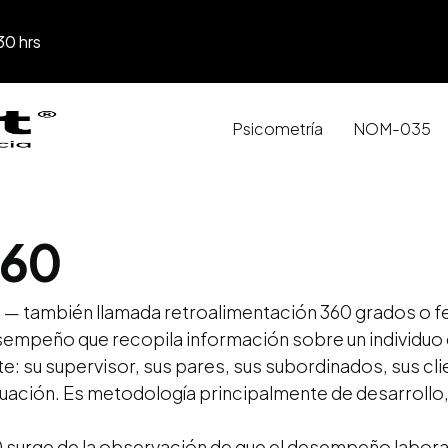
30 hrs
Psicometría
NOM-035
360
 — también llamada retroalimentación 360 grados o f
empeño que recopila información sobre un individuo 
 su supervisor, sus pares, sus subordinados, sus cli
ación. Es metodología principalmente de desarrollo,
 surge de la observación de que el desempeño laboral