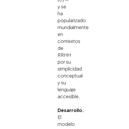
y se
ha
popularizado
mundialmente
en
contextos
de
RRHH
por su
simplicidad
conceptual
y su
lenguaje
accesible.
Desarrollo.
El
modelo