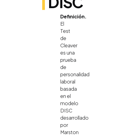
DISC
Definición.
El
Test
de
Cleaver
es una
prueba
de
personalidad
laboral
basada
en el
modelo
DISC
desarrollado
por
Marston