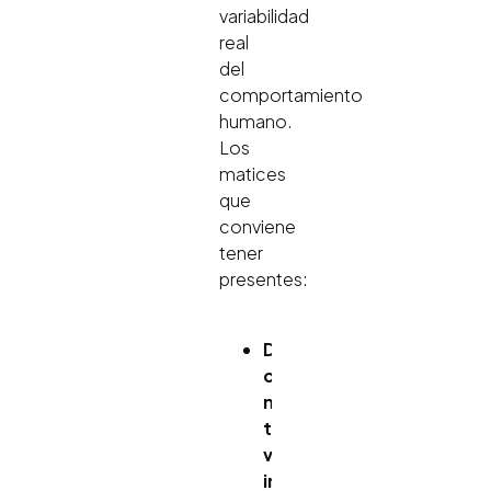
variabilidad
real
del
comportamiento
humano.
Los
matices
que
conviene
tener
presentes:
DISC
como
modelo
teórico
vs.
instrumentos