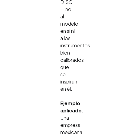
DISC
— no
al
modelo
en sí ni
a los
instrumentos
bien
calibrados
que
se
inspiran
en él.
Ejemplo
aplicado.
Una
empresa
mexicana