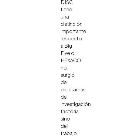
DISC
tiene
una
distinción
importante
respecto
a Big
Five o
HEXACO:
no
surgió
de
programas
de
investigación
factorial
sino
del
trabajo