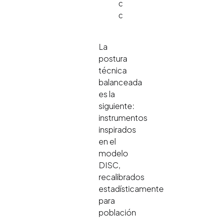
clasificaciones
categóricas.
La
postura
técnica
balanceada
es la
siguiente:
instrumentos
inspirados
en el
modelo
DISC,
recalibrados
estadísticamente
para
población