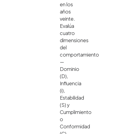
en los
años
veinte.
Evalúa
cuatro
dimensiones
del
comportamiento
—
Dominio
(D),
Influencia
(i),
Estabilidad
(S) y
Cumplimiento
o
Conformidad
(C) —