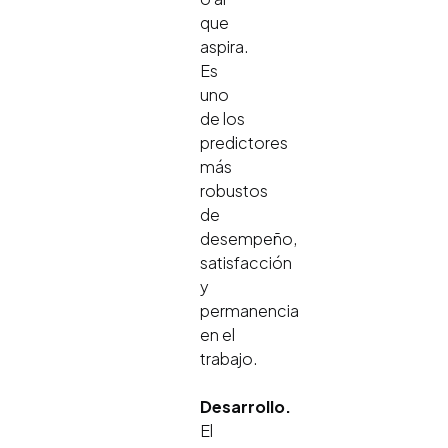
que
aspira.
Es
uno
de los
predictores
más
robustos
de
desempeño,
satisfacción
y
permanencia
en el
trabajo.
Desarrollo.
El