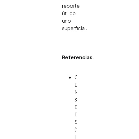
reporte
útil de
uno
superficial.
Referencias.
Cable,
D.
M.,
&
DeRue,
D.
S.
(2002).
The