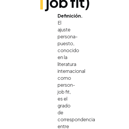
job fit)
Definición.
El
ajuste
persona-
puesto,
conocido
en la
literatura
internacional
como
person-
job fit,
es el
grado
de
correspondencia
entre