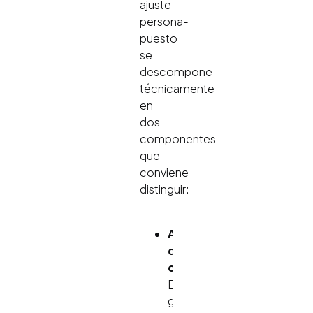
ajuste
persona-
puesto
se
descompone
técnicamente
en
dos
componentes
que
conviene
distinguir:
Ajuste
demandas-
capacidades.
El
grado