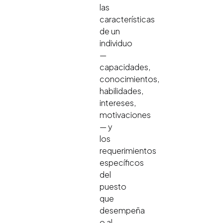
las
características
de un
individuo
—
capacidades,
conocimientos,
habilidades,
intereses,
motivaciones
— y
los
requerimientos
específicos
del
puesto
que
desempeña
o al