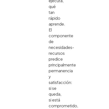
ejecuta,
qué
tan
rápido
aprende.
El
componente
de
necesidades-
recursos
predice
principalmente
permanencia
y
satisfacción:
si se
queda,
si está
comprometido,