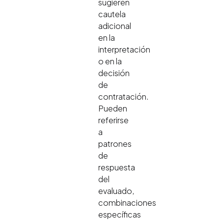
sugieren
cautela
adicional
en la
interpretación
o en la
decisión
de
contratación.
Pueden
referirse
a
patrones
de
respuesta
del
evaluado,
combinaciones
específicas