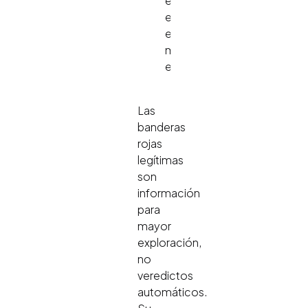
en
estabilidad
emocional
merecen
exploración.
Las
banderas
rojas
legítimas
son
información
para
mayor
exploración,
no
veredictos
automáticos.