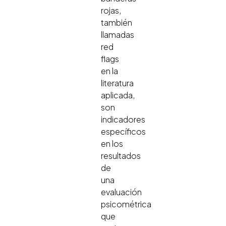
rojas,
también
llamadas
red
flags
en la
literatura
aplicada,
son
indicadores
específicos
en los
resultados
de
una
evaluación
psicométrica
que