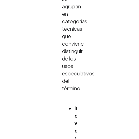
agrupan
en
categorías
técnicas
que
conviene
distinguir
de los
usos
especulativos
del
término:
Indicadores
de
validez
de
respuesta.