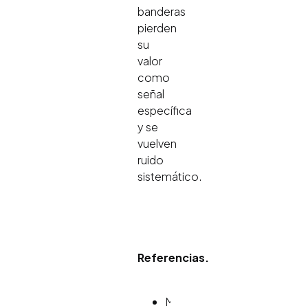
banderas
pierden
su
valor
como
señal
específica
y se
vuelven
ruido
sistemático.
Referencias.
McGrath,