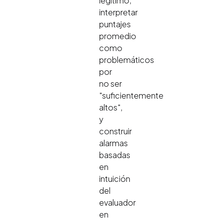
legítimo,
interpretar
puntajes
promedio
como
problemáticos
por
no ser
"suficientemente
altos",
y
construir
alarmas
basadas
en
intuición
del
evaluador
en