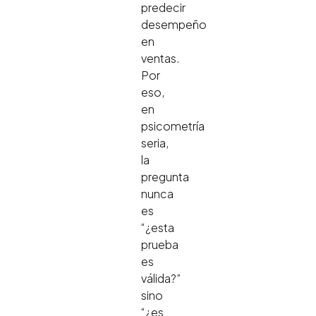
predecir
desempeño
en
ventas.
Por
eso,
en
psicometría
seria,
la
pregunta
nunca
es
“¿esta
prueba
es
válida?”
sino
“¿es