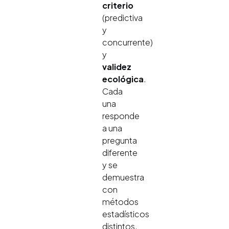
criterio
(predictiva
y
concurrente)
y
validez
ecológica
.
Cada
una
responde
a una
pregunta
diferente
y se
demuestra
con
métodos
estadísticos
distintos.