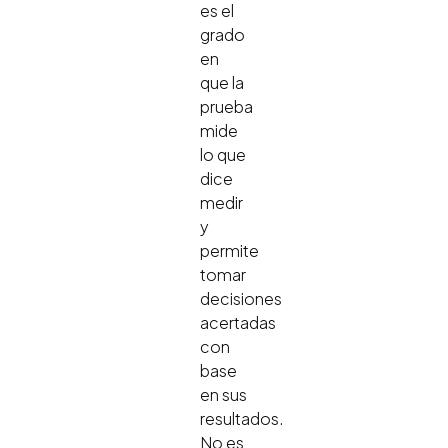
es el
grado
en
que la
prueba
mide
lo que
dice
medir
y
permite
tomar
decisiones
acertadas
con
base
en sus
resultados.
No es