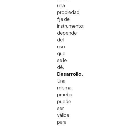
una
propiedad
fija del
instrumento:
depende
del
uso
que
se le
dé.
Desarrollo.
Una
misma
prueba
puede
ser
válida
para