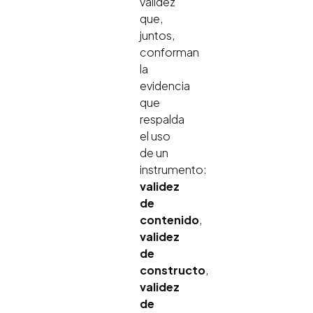
validez
que,
juntos,
conforman
la
evidencia
que
respalda
el uso
de un
instrumento:
validez
de
contenido
,
validez
de
constructo
,
validez
de