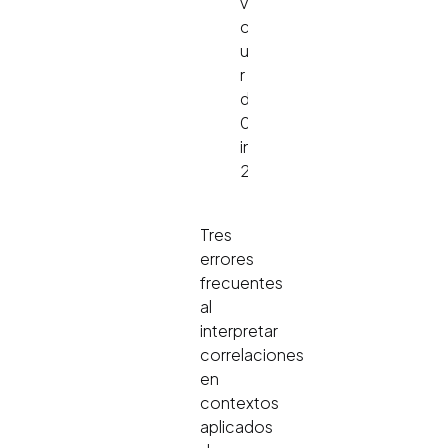
varianza
compartida;
una
r
de
0.50
implica
25%.
Tres
errores
frecuentes
al
interpretar
correlaciones
en
contextos
aplicados