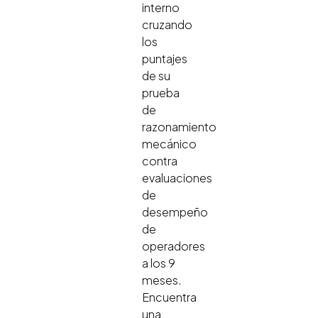
interno
cruzando
los
puntajes
de su
prueba
de
razonamiento
mecánico
contra
evaluaciones
de
desempeño
de
operadores
a los 9
meses.
Encuentra
una