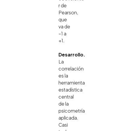
r de
Pearson,
que
va de
−1 a
+1.
Desarrollo.
La
correlación
es la
herramienta
estadística
central
de la
psicometría
aplicada.
Casi