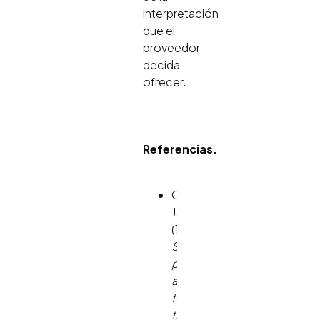
interpretación
que el
proveedor
decida
ofrecer.
Referencias.
Cohen,
J.
(1988).
Statistical
power
analysis
for
the