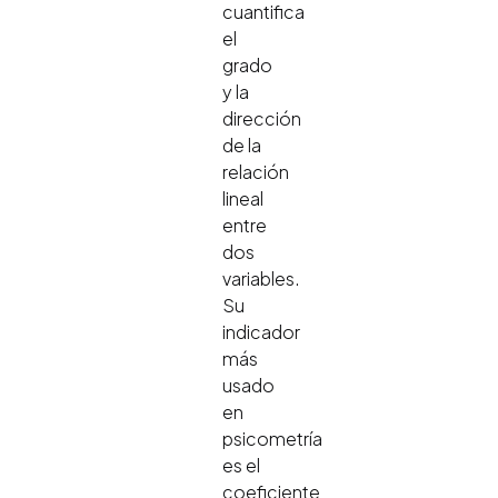
cuantifica
el
grado
y la
dirección
de la
relación
lineal
entre
dos
variables.
Su
indicador
más
usado
en
psicometría
es el
coeficiente