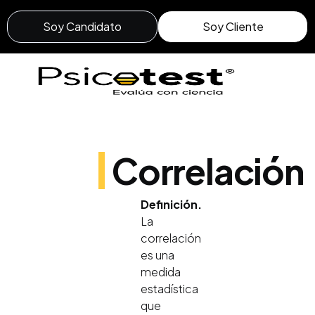
Soy Candidato
Soy Cliente
Correlación
Definición.
La
correlación
es una
medida
estadística
que