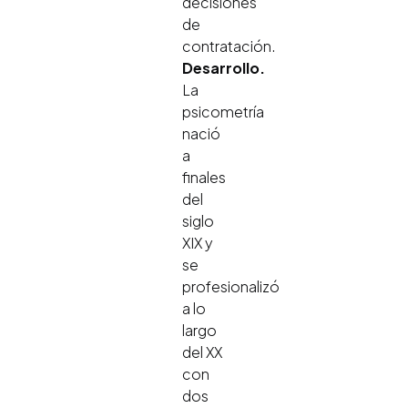
decisiones
de
contratación.
Desarrollo.
La
psicometría
nació
a
finales
del
siglo
XIX y
se
profesionalizó
a lo
largo
del XX
con
dos