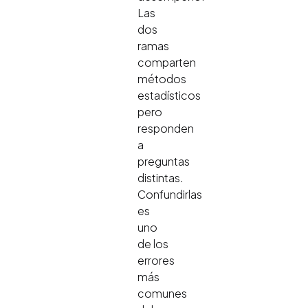
Las
dos
ramas
comparten
métodos
estadísticos
pero
responden
a
preguntas
distintas.
Confundirlas
es
uno
de los
errores
más
comunes