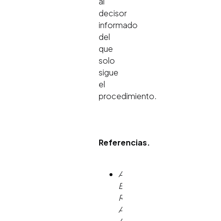
al
decisor
informado
del
que
solo
sigue
el
procedimiento.
Referencias.
American
Educational
Research
Association,