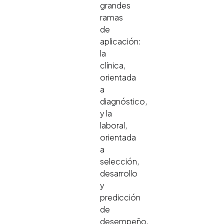
grandes
ramas
de
aplicación:
la
clínica,
orientada
a
diagnóstico,
y la
laboral,
orientada
a
selección,
desarrollo
y
predicción
de
desempeño.