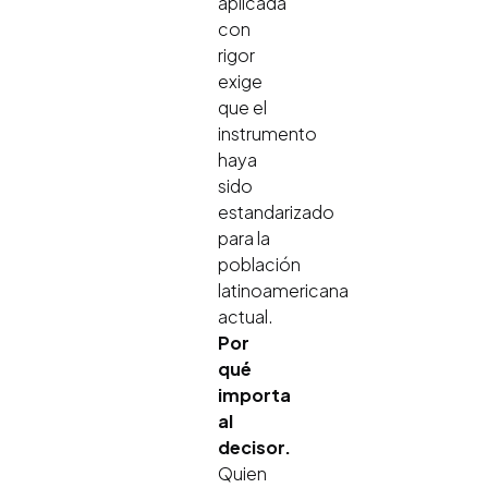
aplicada
con
rigor
exige
que el
instrumento
haya
sido
estandarizado
para la
población
latinoamericana
actual.
Por
qué
importa
al
decisor.
Quien