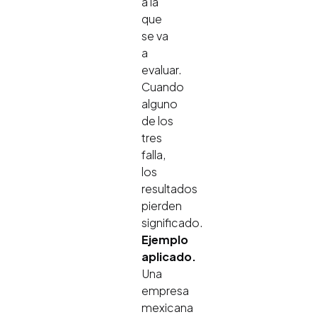
a la
que
se va
a
evaluar.
Cuando
alguno
de los
tres
falla,
los
resultados
pierden
significado.
Ejemplo
aplicado.
Una
empresa
mexicana