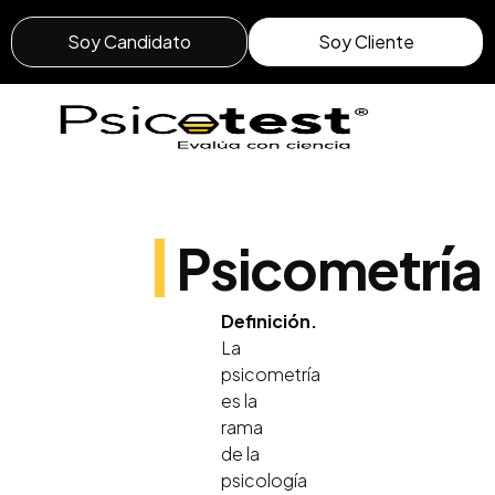
Soy Candidato
Soy Cliente
Psicometría
Definición.
La
psicometría
es la
rama
de la
psicología